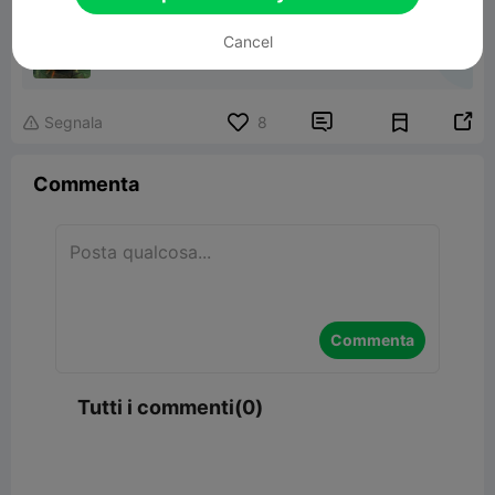
VW Fast
Cancel
20.56MB
Modelli Correlati


Segnala
8

Commenta
Commenta
Tutti i commenti(0)