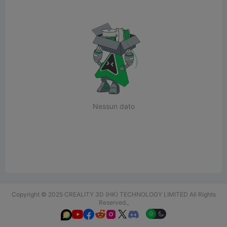
Nessun dato
Copyright © 2025 CREALITY 3D (HK) TECHNOLOGY LIMITED All Rights
Reserved.,





