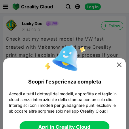

Creality Cloud
Log In



Lucky Doo
Follow
21:14 03-31
Check out my newest model the VW fast
created with Makenow ai and some Creality
print magic I explain the whole process if your
introduction read the description in the model

Scopri l'esperienza completa
Accedi a tutti i dettagli dei modelli, approfitta del taglio in
cloud senza interruzioni e della stampa con un solo clic.
Interagisci con i modelli per guadagnare punti esclusivi e
sbloccare altre sorprese solo nell'app Creality Cloud!
Apri in Creality Cloud