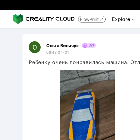
Explore
FlowPrint


Ольга Виничук
06:43 04-01
Ребенку очень понравилась машина. От