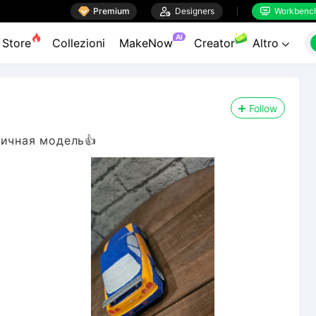

Premium

Designers
Workbenc


AI
Store
Collezioni
MakeNow
Creator
Altro

Follow
личная модель👍