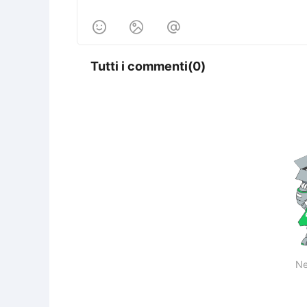



Tutti i commenti(0)
Ne