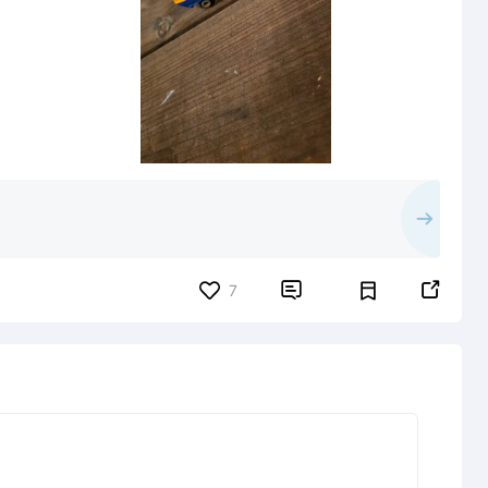


7