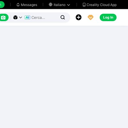
h
Creality Cloud App
Messages

Italiano






Log In


