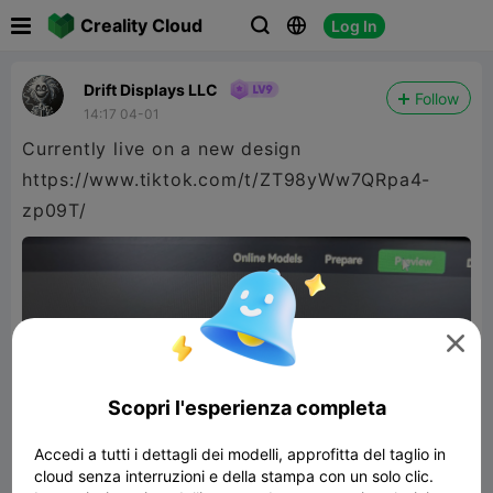

Creality Cloud
Log In



Drift Displays LLC
Follow
14:17 04-01
Currently live on a new design
https://www.tiktok.com/t/ZT98yWw7QRpa4-
zp09T/

Scopri l'esperienza completa
Accedi a tutti i dettagli dei modelli, approfitta del taglio in
cloud senza interruzioni e della stampa con un solo clic.