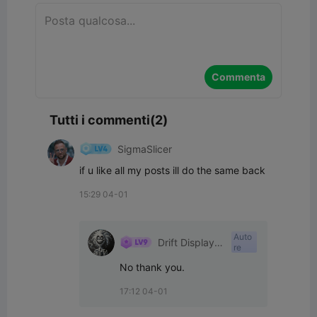
Commenta
Tutti i commenti(2)
SigmaSlicer
if u like all my posts ill do the same back
15:29 04-01
Auto
Drift Displays
re
LLC
No thank you.
17:12 04-01