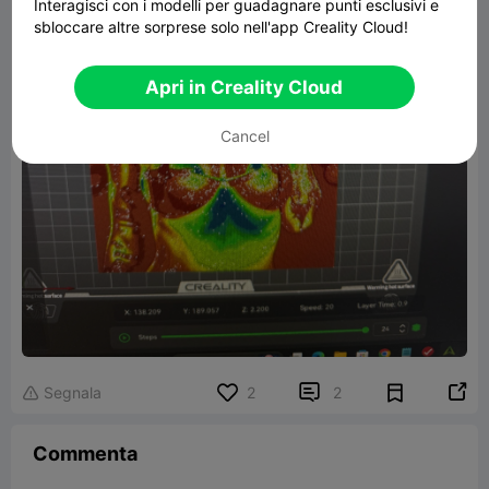
Interagisci con i modelli per guadagnare punti esclusivi e
sbloccare altre sorprese solo nell'app Creality Cloud!
Apri in Creality Cloud
Cancel


Segnala
2
2

Commenta