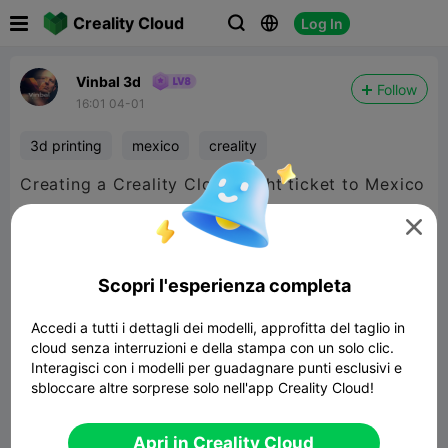

Creality Cloud
Log In



Vinbal 3d
Follow
16:01 04-01
3d printing
mexico
creality
Creating a Creality Cloud flight ticket to Mexico
with MagicRelief - World In Art


480P LD
Scopri l'esperienza completa
Accedi a tutti i dettagli dei modelli, approfitta del taglio in

cloud senza interruzioni e della stampa con un solo clic.
Interagisci con i modelli per guadagnare punti esclusivi e
sbloccare altre sorprese solo nell'app Creality Cloud!
01:00
Apri in Creality Cloud