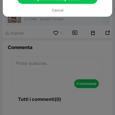
Cancel
From Creality Cloud To Mexico
13.23MB
Modelli Correlati


Segnala
1

Commenta
Commenta
Tutti i commenti(0)