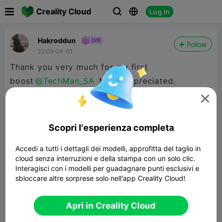

Creality Cloud
Log In



Hakroddun
Follow
22:09 04-01
Thank you very much for my first
boost
@TechMan_SA
Much appreciated.



Segnala
6
1

Scopri l'esperienza completa
Commenta
Accedi a tutti i dettagli dei modelli, approfitta del taglio in
cloud senza interruzioni e della stampa con un solo clic.
Interagisci con i modelli per guadagnare punti esclusivi e
sbloccare altre sorprese solo nell'app Creality Cloud!
Commenta
Apri in Creality Cloud