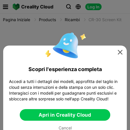

Creality Cloud
Log In



Pagina Iniziale
Products
Ricambi
CR-30 Screen Kit

Scopri l'esperienza completa
Accedi a tutti i dettagli dei modelli, approfitta del taglio in
cloud senza interruzioni e della stampa con un solo clic.
Interagisci con i modelli per guadagnare punti esclusivi e
sbloccare altre sorprese solo nell'app Creality Cloud!
Apri in Creality Cloud
Cancel