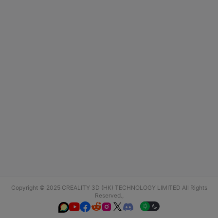
Copyright © 2025 CREALITY 3D (HK) TECHNOLOGY LIMITED All Rights
Reserved.,





