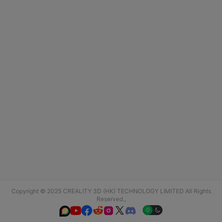
Copyright © 2025 CREALITY 3D (HK) TECHNOLOGY LIMITED All Rights
Reserved.,





