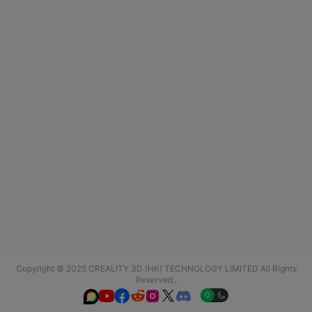
Copyright © 2025 CREALITY 3D (HK) TECHNOLOGY LIMITED All Rights
Reserved.,





