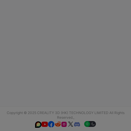
Copyright © 2025 CREALITY 3D (HK) TECHNOLOGY LIMITED All Rights
Reserved.,





