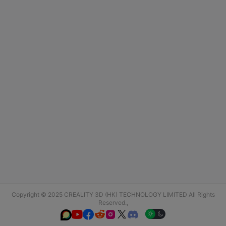
Copyright © 2025 CREALITY 3D (HK) TECHNOLOGY LIMITED All Rights
Reserved.,





