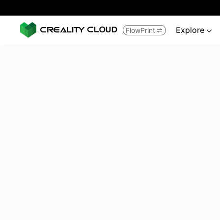
Explore
FlowPrint

