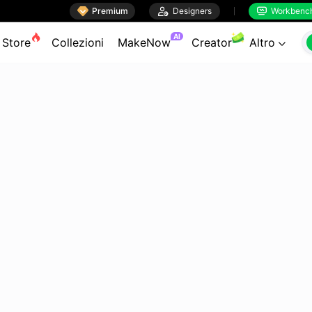

Premium

Designers
Workbenc


AI
Store
Collezioni
MakeNow
Creator
Altro
