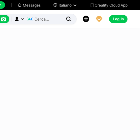
h
Creality Cloud App
Messages

Italiano






Log In


