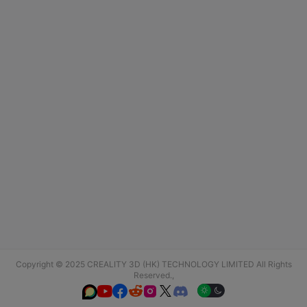
Copyright © 2025 CREALITY 3D (HK) TECHNOLOGY LIMITED All Rights
Reserved.,





