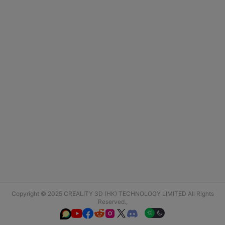
Copyright © 2025 CREALITY 3D (HK) TECHNOLOGY LIMITED All Rights
Reserved.,





