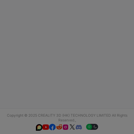
Copyright © 2025 CREALITY 3D (HK) TECHNOLOGY LIMITED All Rights
Reserved.,





