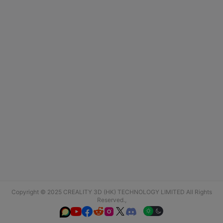
Copyright © 2025 CREALITY 3D (HK) TECHNOLOGY LIMITED All Rights
Reserved.,





