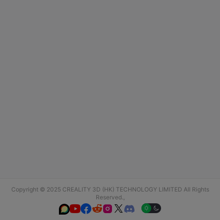
Copyright © 2025 CREALITY 3D (HK) TECHNOLOGY LIMITED All Rights
Reserved.,





