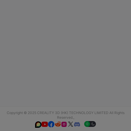
Copyright © 2025 CREALITY 3D (HK) TECHNOLOGY LIMITED All Rights
Reserved.,





