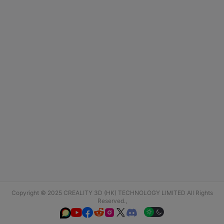
Copyright © 2025 CREALITY 3D (HK) TECHNOLOGY LIMITED All Rights
Reserved.,





