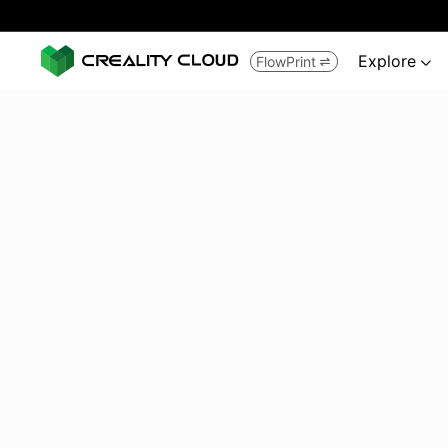
Explore
FlowPrint

