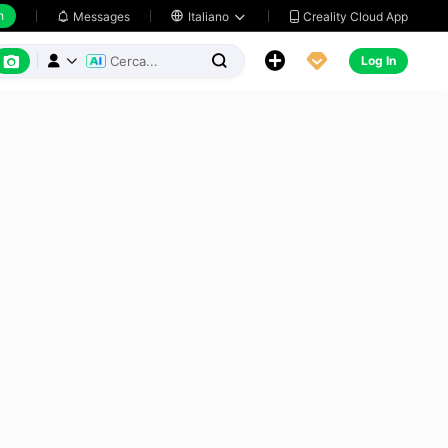
h
Creality Cloud App
Messages

Italiano






Log In


