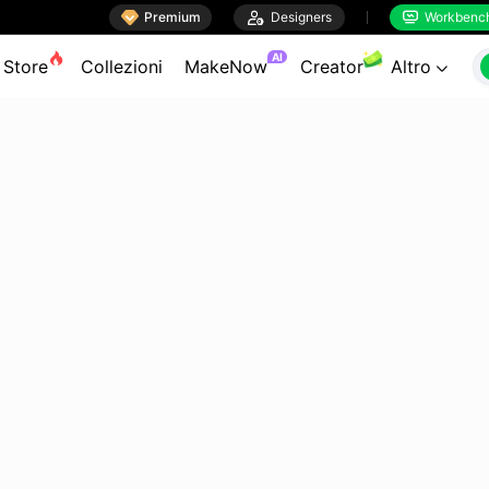

Premium

Designers
Workbenc


AI
Store
Collezioni
MakeNow
Creator
Altro
