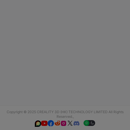
Copyright © 2025 CREALITY 3D (HK) TECHNOLOGY LIMITED All Rights
Reserved.,





