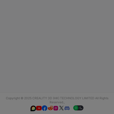
Copyright © 2025 CREALITY 3D (HK) TECHNOLOGY LIMITED All Rights
Reserved.,





