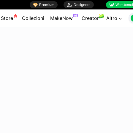

Premium

Designers
Workbenc


AI
Store
Collezioni
MakeNow
Creator
Altro
