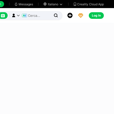
h
Creality Cloud App
Messages

Italiano






Log In


