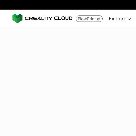
Explore
FlowPrint

