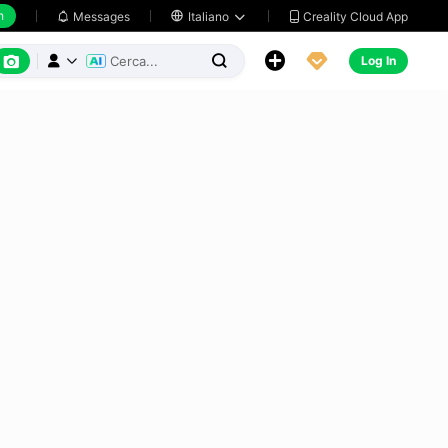
h
Creality Cloud App
Messages

Italiano






Log In


