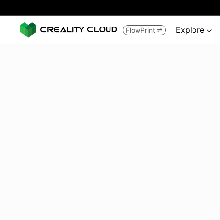
Explore
FlowPrint

