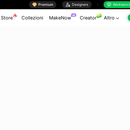

Premium

Designers
Workbenc


AI
Store
Collezioni
MakeNow
Creator
Altro
