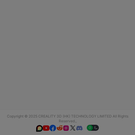
Copyright © 2025 CREALITY 3D (HK) TECHNOLOGY LIMITED All Rights
Reserved.,





