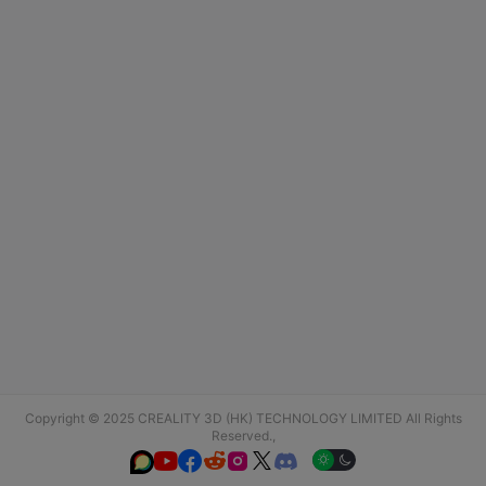
Copyright © 2025 CREALITY 3D (HK) TECHNOLOGY LIMITED All Rights
Reserved.,





