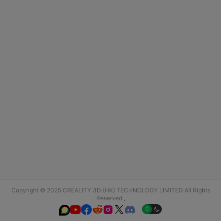
Copyright © 2025 CREALITY 3D (HK) TECHNOLOGY LIMITED All Rights
Reserved.,





