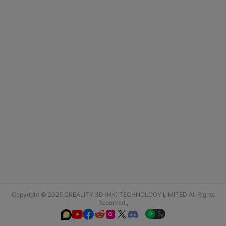
Copyright © 2025 CREALITY 3D (HK) TECHNOLOGY LIMITED All Rights
Reserved.,





