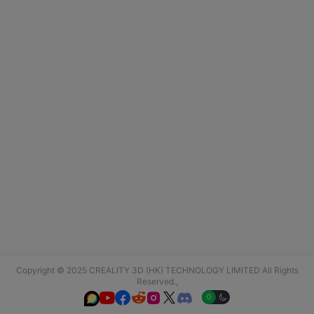
Copyright © 2025 CREALITY 3D (HK) TECHNOLOGY LIMITED All Rights
Reserved.,





