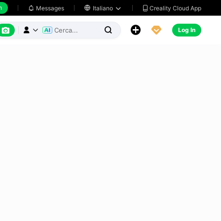
h
Creality Cloud App
Messages

Italiano






Log In


