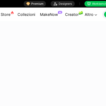

Premium

Designers
Workbenc


AI
Store
Collezioni
MakeNow
Creator
Altro
