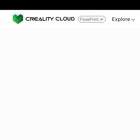
Explore
FlowPrint

