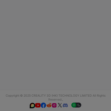
Copyright © 2025 CREALITY 3D (HK) TECHNOLOGY LIMITED All Rights
Reserved.,





