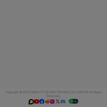
Copyright © 2025 CREALITY 3D (HK) TECHNOLOGY LIMITED All Rights
Reserved.,





