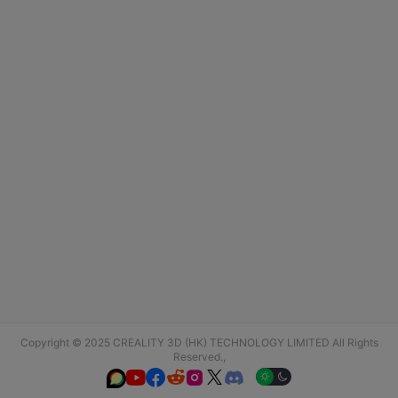
Copyright © 2025 CREALITY 3D (HK) TECHNOLOGY LIMITED All Rights
Reserved.,





