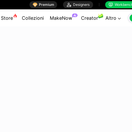

Premium

Designers
Workbenc


AI
Store
Collezioni
MakeNow
Creator
Altro
