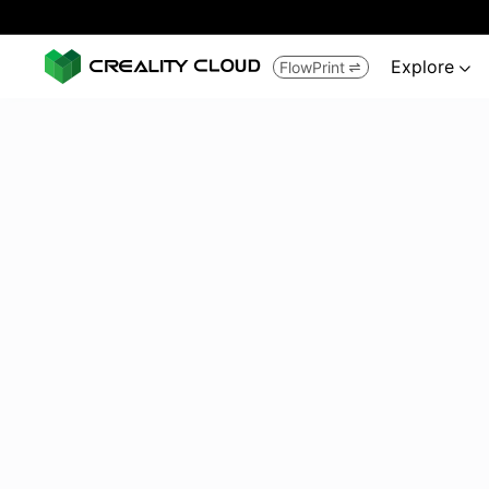
Explore
FlowPrint

