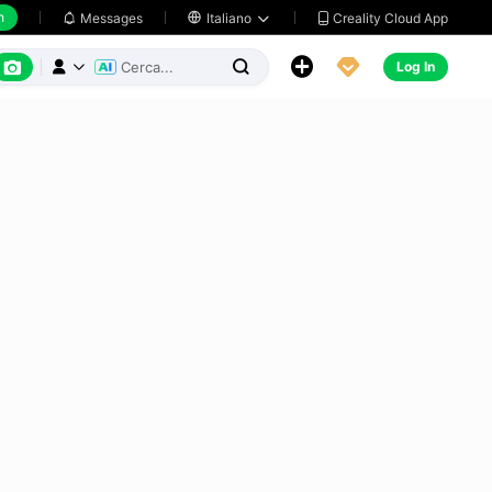
h
Creality Cloud App
Messages

Italiano






Log In


