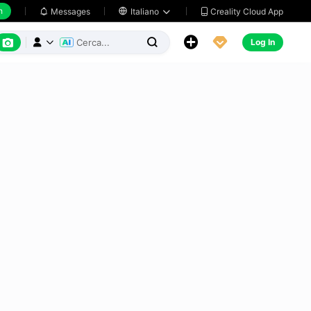
h
Creality Cloud App
Messages

Italiano






Log In


