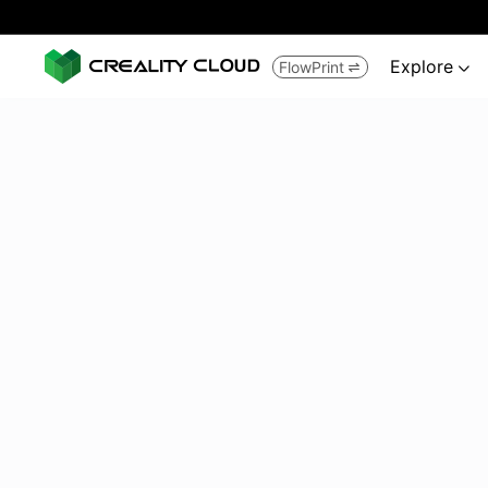
Explore
FlowPrint

