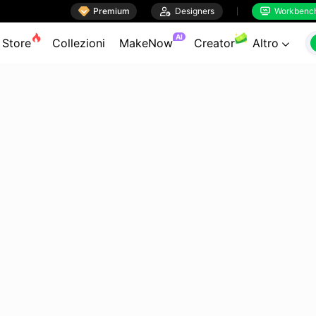

Premium

Designers
Workbenc


AI
Store
Collezioni
MakeNow
Creator
Altro
