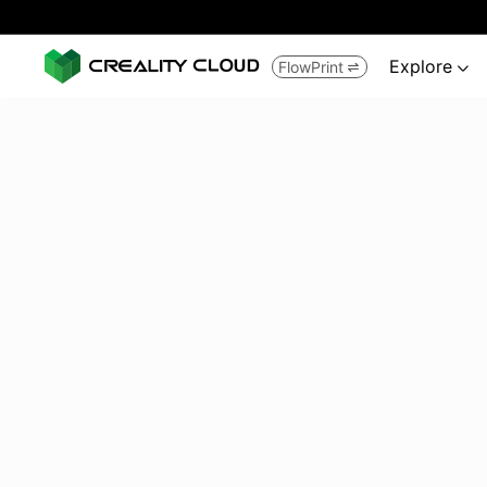
Explore
FlowPrint

