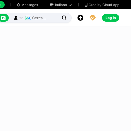
h
Creality Cloud App
Messages

Italiano






Log In


