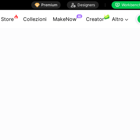

Premium

Designers
Workbenc


AI
Store
Collezioni
MakeNow
Creator
Altro
