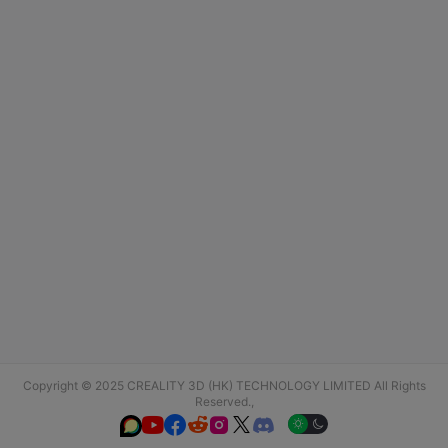
Copyright © 2025 CREALITY 3D (HK) TECHNOLOGY LIMITED All Rights
Reserved.,





