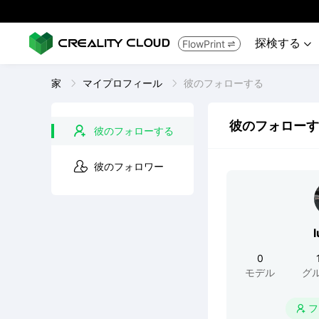
探検する
FlowPrint


家
マイプロフィール
彼のフォローする
彼のフォローす
彼のフォローする
彼のフォロワー
0
モデル
グ
フ
