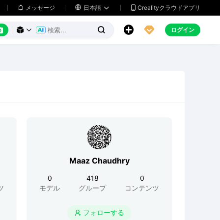
メッセージ

日本語
Crealityクラウドアプリ






ログイン



Maaz Chaudhry
0
418
0
ツ
モデル
グループ
コンテンツ
フォローする
