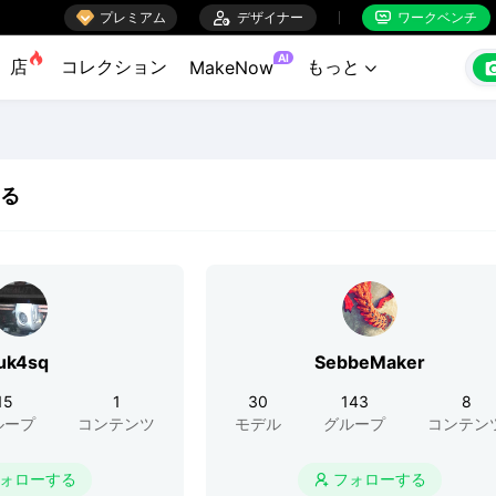

プレミアム

デザイナー
ワークベンチ


AI
店
コレクション
もっと
MakeNow

る
luk4sq
SebbeMaker
15
1
30
143
8
ループ
コンテンツ
モデル
グループ
コンテン
ォローする
フォローする
