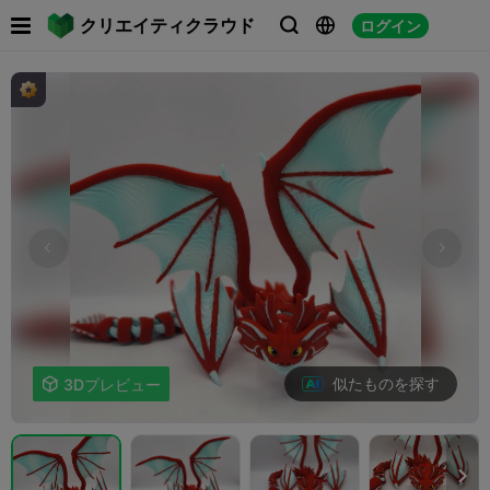

クリエイティクラウド
ログイン



似たものを探す

3Dプレビュー
