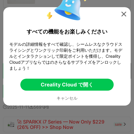

0.2mm layer, 2 walls, 15% infill
2 プレート
著者
12h 38m


すべての機能をお楽しみください
290.60g

モデルの詳細情報をすべて確認し、シームレスなクラウドス
もっと見る

ライシングとワンクリック印刷をご利用いただけます。モデ
ルとインタラクションして限定ポイントを獲得し、Creality
Cloudアプリならではのさらなるサプライズをアンロックし
ましょう！
クラウドスライス
Creality Cloud で開く

Creality Cloud で開く
ブースト
207
265
7



キャンセル
2025-11-11
569
8



🚀 SPARKX i7 Series — Now Only $229
sale

(26% OFF) >> Shop Now