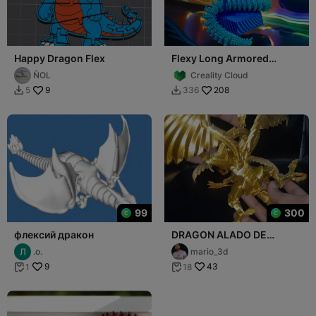
Happy Dragon Flex
Flexy Long Armored
Dragon
ÑOL
Creality Cloud
9
208
5
336


99
300
флексий дракон
DRAGON ALADO DE
RA_FLEXI
.о.
mario_3d
9
43
1
18

