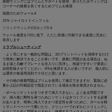
展開ウィングにはブリムとサポートを使用、折りたたみウィングは
コーナーの接着を良くするためブリムを推奨
強度のためウォール4
25% ジャイロイドインフィル
ソリッドウィングのZホップ0.4
ウォール速度を120に低下、ただし快適に印刷できる速度に完全に
依存します
トラブルシューティング
・よく耳にする一般的な問題は、3Dプリントベッドを清掃するだけ
で簡単に解決できることが多いです。接着に問題がある場合は、ぬ
るま湯と石鹸でプレートを念入りに洗浄し、熱湯ですすいで垂直に
自然乾燥させてください。IPAを推奨する人が多いですが、個人的に
は通常の食器用洗剤で十分だと思います。
・その他の接着問題はブリムを使用して修正できますが、緊急に必
要か上記の印刷設定で指定されている場合を除き推奨されません。
・ボールソケットがきつすぎて挿入できない。よくある問題です
が、挿入後に剛性を保つためにソケットはきつくフィットする必要
があります。簡単に挿入できかつ安定性を保つために、ボールを軽
くサンドペーパーで磨いたり、クリッパーでわずかにトリミングし
たりしても全く問題ありません。使用するフィラメントによっては