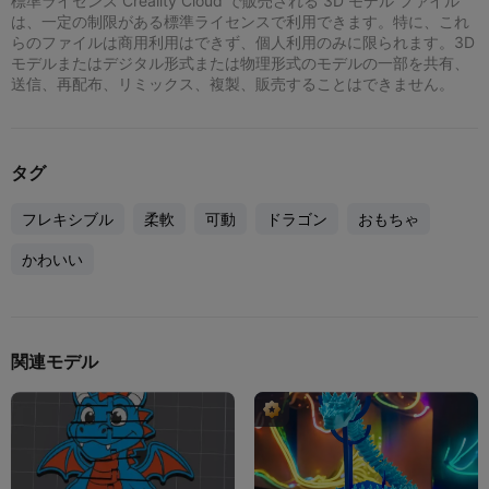
標準ライセンス Creality Cloud で販売される 3D モデル ファイル
は、一定の制限がある標準ライセンスで利用できます。特に、これ
らのファイルは商用利用はできず、個人利用のみに限られます。3D
モデルまたはデジタル形式または物理形式のモデルの一部を共有、
送信、再配布、リミックス、複製、販売することはできません。
タグ
フレキシブル
柔軟
可動
ドラゴン
おもちゃ
かわいい
関連モデル