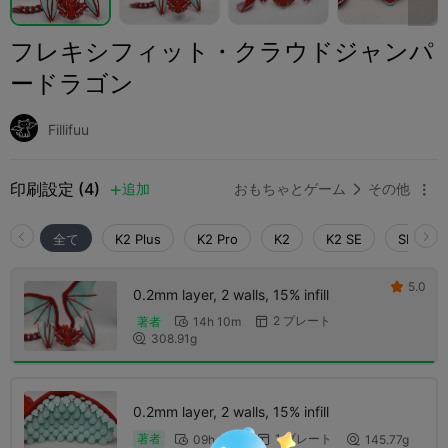
フレキシフィット・クラウドジャンパ
ードラゴン
Fillifuu
印刷設定 (4)
追加
おもちゃとゲーム
その他



全て
K2 Plus
K2 Pro
K2
K2 SE
SPARKX 
5.0

0.2mm layer, 2 walls, 15% infill
2 プレート
著者
14h 10m


308.91g

0.2mm layer, 2 walls, 15% infill
1 プレート
著者
09h 32m
145.77g


