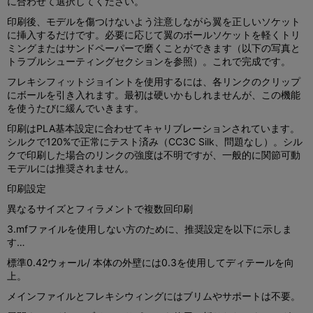
に合わせて選択してください。
印刷後、モデルを傷つけないよう注意しながら翼を正しいソケット
に挿入するだけです。必要に応じて翼のボールソケットを軽くトリ
ミングまたはサンドペーパーで磨くことができます（以下の写真と
トラブルシューティングセクションを参照）。これで完成です。
フレキシフィットジョイントを使用するには、各リンクのクリップ
にボールを引き入れます。最初は硬いかもしれませんが、この機能
を使うたびに緩んでいきます。
印刷はPLA基本設定に合わせてキャリブレーションされています。
シルクで120%で正常にテスト済み（CC3C Silk、問題なし）。シル
クで印刷した場合のリンクの強度は不明ですが、一般的に関節可動
モデルには推奨されません。
印刷設定
異なるサイズとフィラメントで複数回印刷
3.mfファイルを使用しない方のために、推奨設定を以下に示しま
す…
標準0.42ウォール/ 本体の外壁には0.3を使用してディテールを向
上。
メインファイルとフレキシウィングにはブリムやサポートは不要。