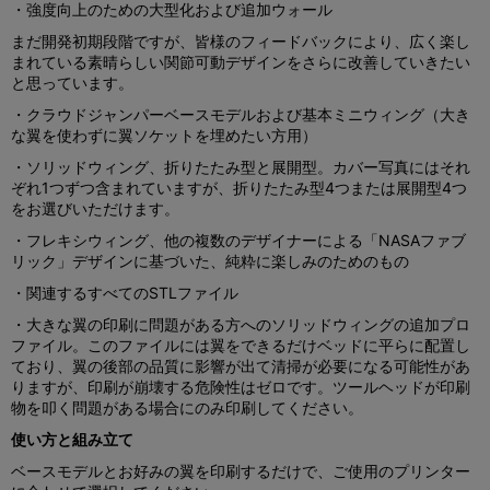
・強度向上のための大型化および追加ウォール
まだ開発初期段階ですが、皆様のフィードバックにより、広く楽し
まれている素晴らしい関節可動デザインをさらに改善していきたい
と思っています。
・クラウドジャンパーベースモデルおよび基本ミニウィング（大き
な翼を使わずに翼ソケットを埋めたい方用）
・ソリッドウィング、折りたたみ型と展開型。カバー写真にはそれ
ぞれ1つずつ含まれていますが、折りたたみ型4つまたは展開型4つ
をお選びいただけます。
・フレキシウィング、他の複数のデザイナーによる「NASAファブ
リック」デザインに基づいた、純粋に楽しみのためのもの
・関連するすべてのSTLファイル
・大きな翼の印刷に問題がある方へのソリッドウィングの追加プロ
ファイル。このファイルには翼をできるだけベッドに平らに配置し
ており、翼の後部の品質に影響が出て清掃が必要になる可能性があ
りますが、印刷が崩壊する危険性はゼロです。ツールヘッドが印刷
物を叩く問題がある場合にのみ印刷してください。
使い方と組み立て
ベースモデルとお好みの翼を印刷するだけで、ご使用のプリンター