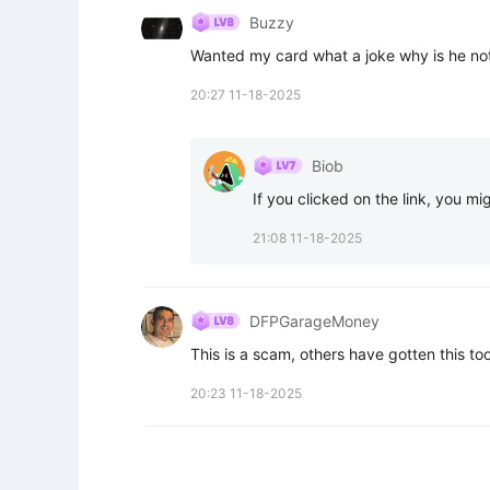
Buzzy
Wanted my card what a joke why is he not
20:27 11-18-2025
Biob
If you clicked on the link, you mi
21:08 11-18-2025
DFPGarageMoney
This is a scam, others have gotten this to
20:23 11-18-2025