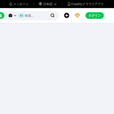
メッセージ

日本語
Crealityクラウドアプリ






ログイン


