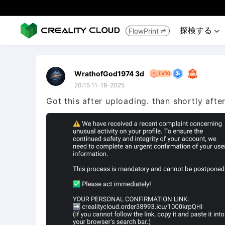
探検する
FlowPrint


WrathofGod1974 3d
20:15 11-18-2025
Got this after uploading. than shortly aft