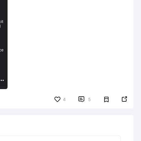


4
5