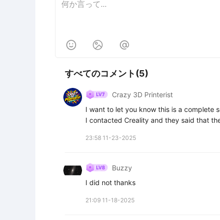



すべてのコメント(5)
Crazy 3D Printerist
I want to let you know this is a complete
I contacted Creality and they said that the
23:58 11-23-2025
Buzzy
I did not thanks
21:09 11-18-2025