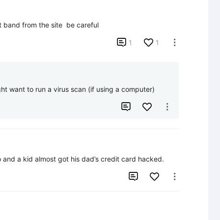
 band from the site  be careful

1
1

ght want to run a virus scan (if using a computer)


o and a kid almost got his dad’s credit card hacked.

