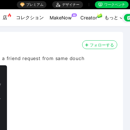

プレミアム

デザイナー
ワークベンチ


AI
店
コレクション
もっと
MakeNow
Creator

フォローする
er a friend request from same douch