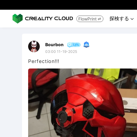
探検する
FlowPrint


Bourbon
03:00 11-19-2025
Perfection!!!