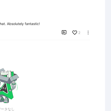
at. Absolutely fantastic!

2

データなし