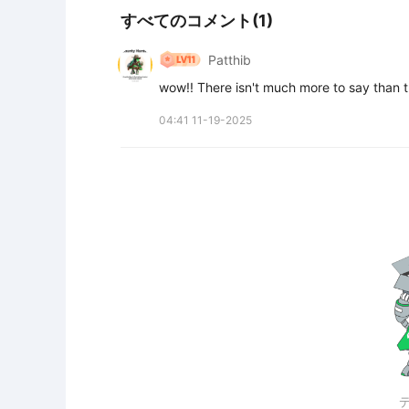
すべてのコメント(1)
Patthib
wow!! There isn't much more to say than th
04:41 11-19-2025