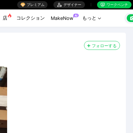

プレミアム

デザイナー
ワークベンチ


AI
店
コレクション
もっと
MakeNow

フォローする