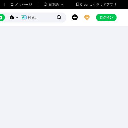
メッセージ

日本語
Crealityクラウドアプリ






ログイン


