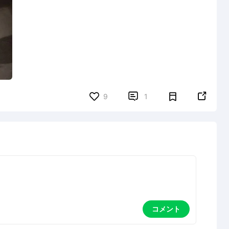


9
1
コメント