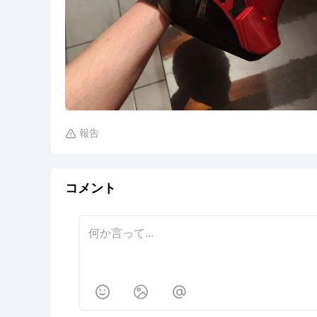
報告

コメント


