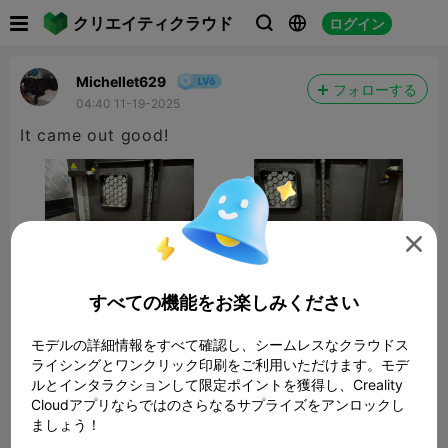

クリエイティクラウド
ログイン



Michellet629
フォローする
04:40 11-19-2025
It came out good!

すべての機能をお楽しみください
モデルの詳細情報をすべて確認し、シームレスなクラウドス
ライシングとワンクリック印刷をご利用いただけます。モデ
ルとインタラクションして限定ポイントを獲得し、Creality
Mario’s adventure benchy
Cloudアプリならではのさらなるサプライズをアンロックし
13.68MB
関連3Dモデル
ましょう！