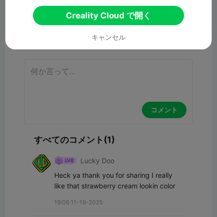
報告


7
1

Creality Cloud で開く
キャンセル
コメント
コメント
すべてのコメント(1)
Lucky Doo
Heck ya thank you for sharing I really 
like that strawberry cream lookin color
19:06 11-19-2025