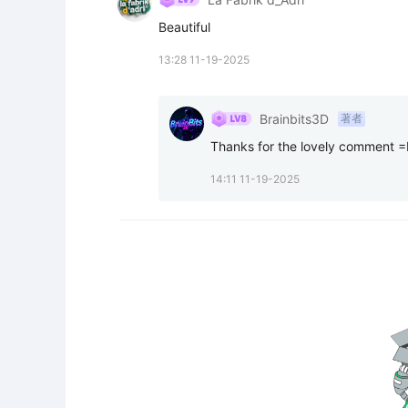
Beautiful
13:28 11-19-2025
Brainbits3D
著者
Thanks for the lovely comment 
14:11 11-19-2025