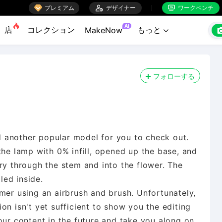

プレミアム

デザイナー
ワークベンチ


AI
店
コレクション
もっと
MakeNow

フォローする
hed another popular model for you to check out.
the lamp with 0% infill, opened up the base, and
ry through the stem and into the flower. The
ed inside.
mer using an airbrush and brush. Unfortunately,
on isn't yet sufficient to show you the editing
our content in the future and take you along on