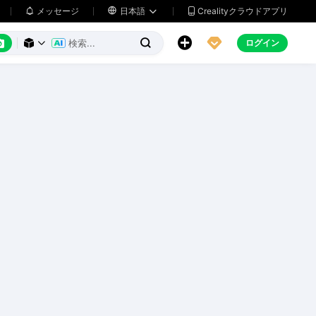
メッセージ

日本語
Crealityクラウドアプリ






ログイン


