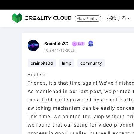
探検する
FlowPrint


Brainbits3D
10:34 11-19-2025
brainbits3d
lamp
community
English:
Friends, it's that time again! We've finis
As mentioned in our last post, we printed 
ran a light cable powered by a small batte
switching mechanism can be easily conceal
This time, we painted the lamp without pri
we found that our setup for video producti
process in good quality, but we'll expand 