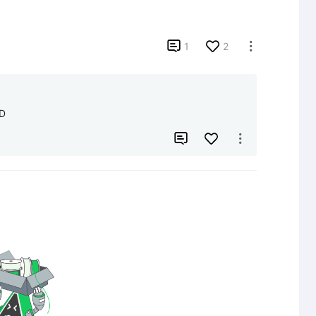

1
2

=D

