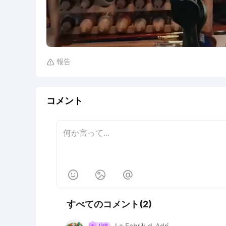
報告

コメント



すべてのコメント(2)
La Fabrik d_Adri