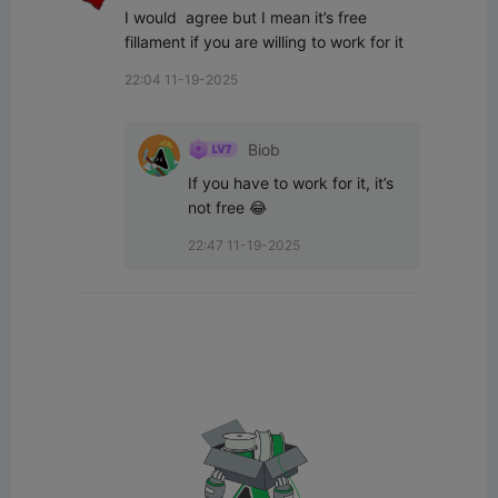
I would  agree but I mean it’s free 
fillament if you are willing to work for it
22:04 11-19-2025
Biob
If you have to work for it, it’s 
not free 😂
22:47 11-19-2025