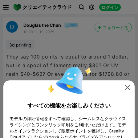

クリエイティクラウド
ログイン



Douglas the Chan
フォローする
18:09 11-19-2025
3d printing
They say 100 points is equal to around 1 dollar,
but is a spool of filament really $30? Or UV
resin $40-$62? Or even K2 plus for $1798.80 or
Creality Hi for $369? The points shop is WAY

too overpriced...
すべての機能をお楽しみください
モデルの詳細情報をすべて確認し、シームレスなクラウドス
ライシングとワンクリック印刷をご利用いただけます。モデ
ルとインタラクションして限定ポイントを獲得し、Creality
Cloudアプリならではのさらなるサプライズをアンロックし