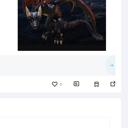


6