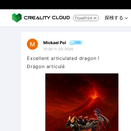
探検する
FlowPrint


Mickael Pol
10:26 11-23-2025
Excellent articulated dragon !
Dragon articulé