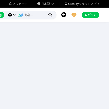
メッセージ

日本語
Crealityクラウドアプリ






ログイン


