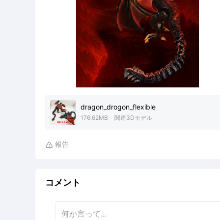
dragon_drogon_flexible
176.62MB
関連3Dモデル
報告

コメント