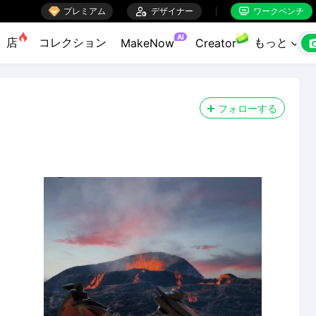

プレミアム

デザイナー
ワークベンチ


AI
店
コレクション
もっと
MakeNow
Creator

フォローする