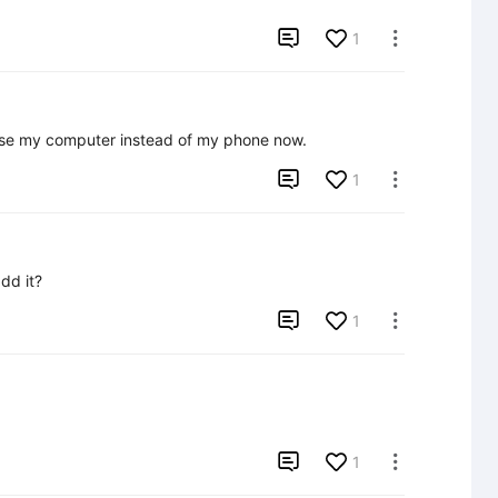

1

use my computer instead of my phone now.

1

add it?

1


1
