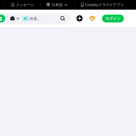
メッセージ

日本語
Crealityクラウドアプリ






ログイン


