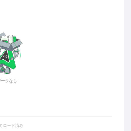
データなし
てロード済み