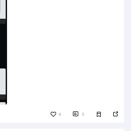


4
5