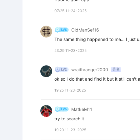
07:25 11-24-2025
OldManSef16
The same thing happened to me… I just 
23:29 11-23-2025
wraithranger2000
著者
ok so I do that and find it but it still can't 
19:25 11-23-2025
MatkeM11
try to search it
19:20 11-23-2025