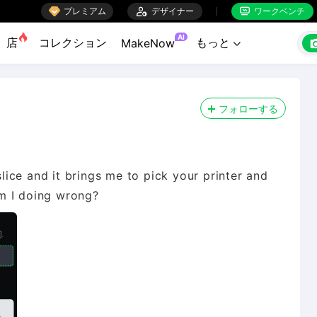

プレミアム

デザイナー
ワークベンチ


AI
店
コレクション
もっと
MakeNow

フォローする
slice and it brings me to pick your printer and
 am I doing wrong?