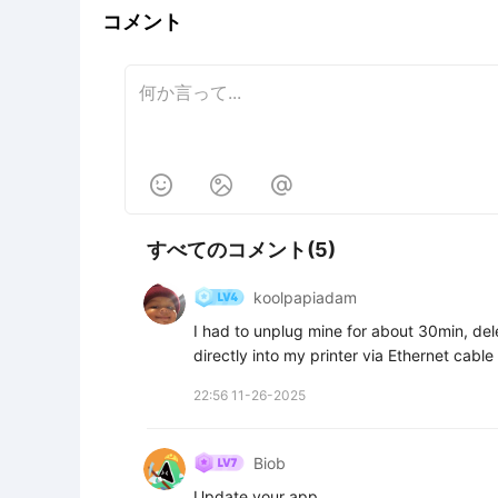
コメント



すべてのコメント(5)
koolpapiadam
I had to unplug mine for about 30min, del
directly into my printer via Ethernet cabl
22:56 11-26-2025
Biob
Update your app