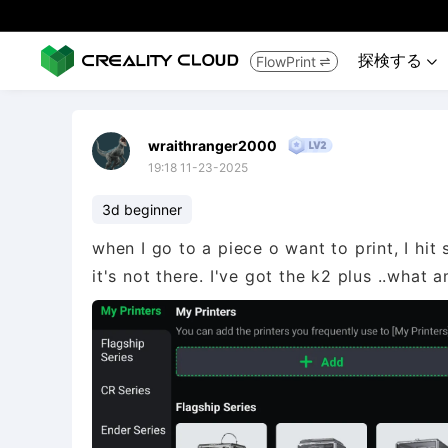
探検する
FlowPrint


wraithranger2000
19:18 11-23-2025
3d beginner
when I go to a piece o want to print, I hit 
it's not there. I've got the k2 plus ..what