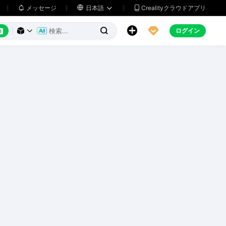
メッセージ

日本語
Crealityクラウドアプリ






ログイン


