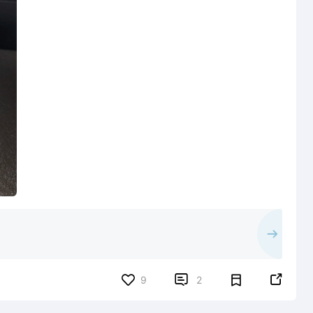


9
2