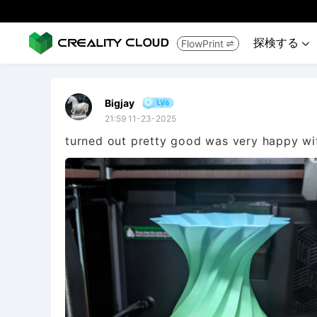
探検する
FlowPrint


Bigjay
21:59 11-23-2025
turned out pretty good was very happy wi