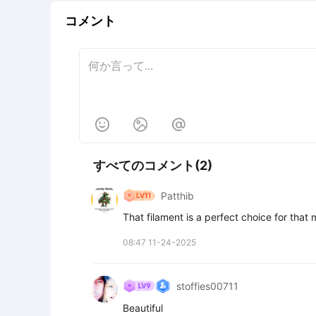
コメント



すべてのコメント(2)
Patthib
That filament is a perfect choice for that 
08:47 11-24-2025
stoffies00711
Beautiful