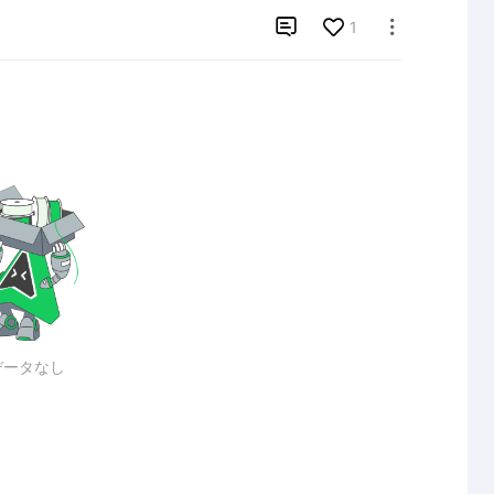

1

データなし