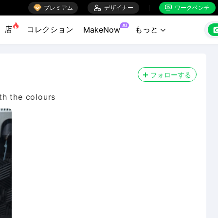

プレミアム

デザイナー
ワークベンチ


AI
店
コレクション
もっと
MakeNow

フォローする
th the colours