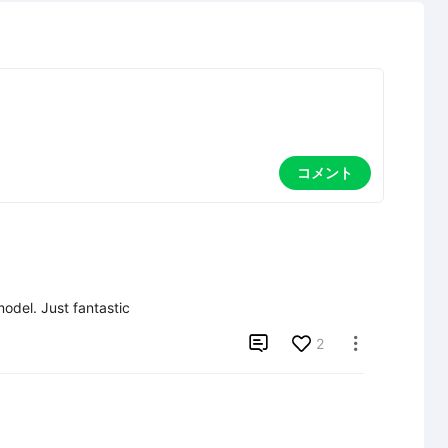
コメント
model. Just fantastic

2
