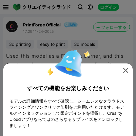

クリエイティクラウド
ログイン



PrintForge Official
フォローする
17:29 11-24-2025
3d printing
easy to print
3d models
Used this model as a Filament burner, and this
one turned out great! Also had my favorite


480P LD
すべての機能をお楽しみください
モデルの詳細情報をすべて確認し、シームレスなクラウドス
ライシングとワンクリック印刷をご利用いただけます。モデ

ルとインタラクションして限定ポイントを獲得し、Creality
Cloudアプリならではのさらなるサプライズをアンロックし
ましょう！