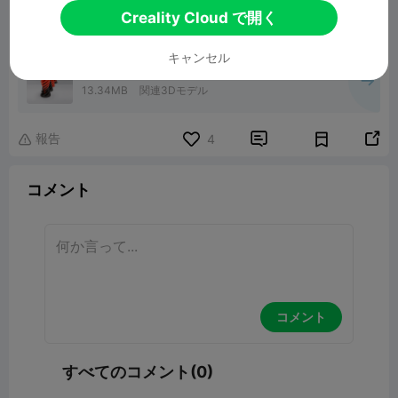
00:37
Creality Cloud で開く
キャンセル
Cone Fidget Spiral Spinner
13.34MB
関連3Dモデル
報告


4

コメント
コメント
すべてのコメント(0)