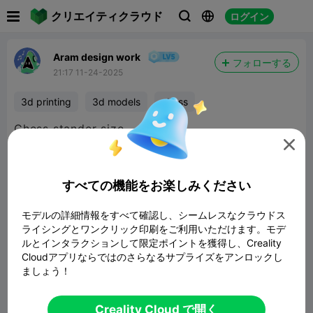

クリエイティクラウド
ログイン



Aram design work
フォローする
21:17 11-24-2025
3d printing
3d models
chess

すべての機能をお楽しみください
モデルの詳細情報をすべて確認し、シームレスなクラウドス
ライシングとワンクリック印刷をご利用いただけます。モデ
ルとインタラクションして限定ポイントを獲得し、Creality
Cloudアプリならではのさらなるサプライズをアンロックし
ましょう！
報告


3

Creality Cloud で開く