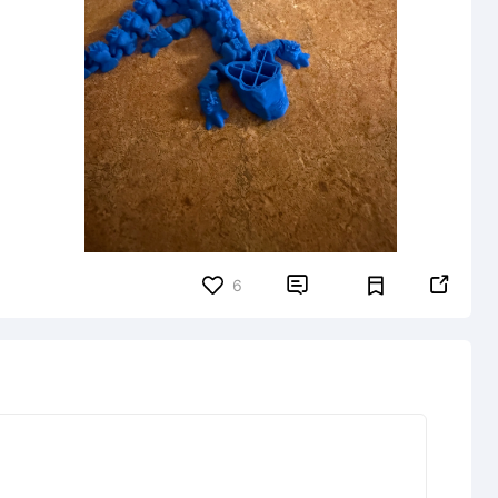


6