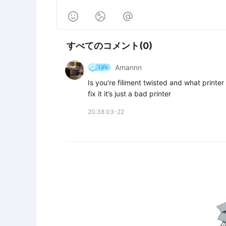



すべてのコメント(0)
Amannn
Is you’re filiment twisted and what printer
fix it it’s just a bad printer
20:38 03-22