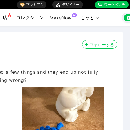

プレミアム

デザイナー
ワークベンチ


AI
店
コレクション
もっと
MakeNow

フォローする
ed a few things and they end up not fully