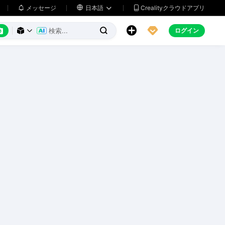
メッセージ

日本語
Crealityクラウドアプリ






ログイン


