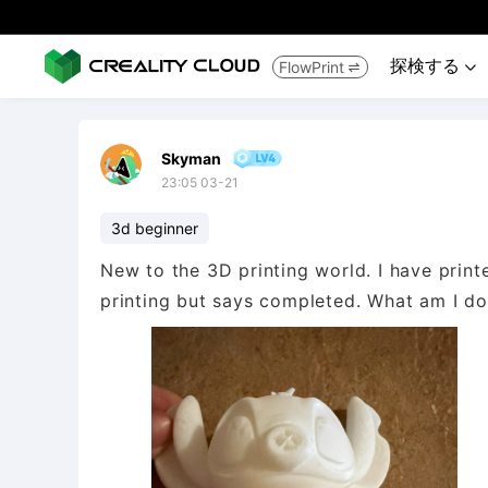
探検する
FlowPrint


Skyman
23:05 03-21
3d beginner
New to the 3D printing world. I have print